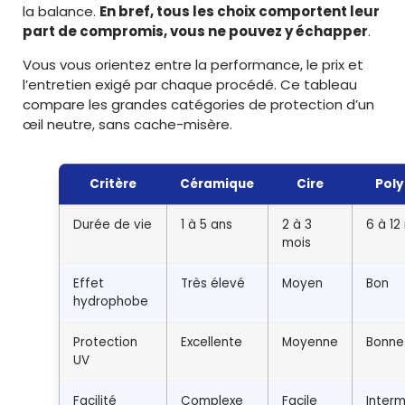
la balance.
En bref, tous les choix comportent leur
part de compromis, vous ne pouvez y échapper
.
Vous vous orientez entre la performance, le prix et
l’entretien exigé par chaque procédé. Ce tableau
compare les grandes catégories de protection d’un
œil neutre, sans cache-misère.
Critère
Céramique
Cire
Pol
Durée de vie
1 à 5 ans
2 à 3
6 à 12
mois
Effet
Très élevé
Moyen
Bon
hydrophobe
Protection
Excellente
Moyenne
Bonne
UV
Facilité
Complexe
Facile
Interm