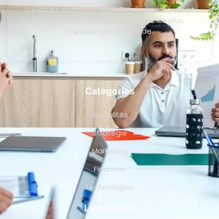
Suivez les dernières nouvelles économiques et
les gros titres sur les entreprises les plus
importantes du monde.
Catégories
Actualités
Stratégie
Marketing
Finances
Technologies
Liens utiles