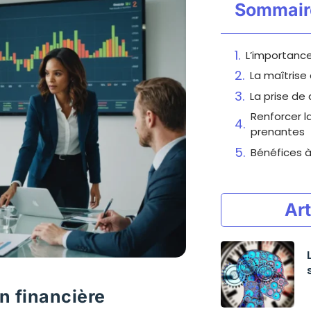
Sommair
L’importance
La maîtrise
La prise de 
Renforcer l
prenantes
Bénéfices 
Art
on financière