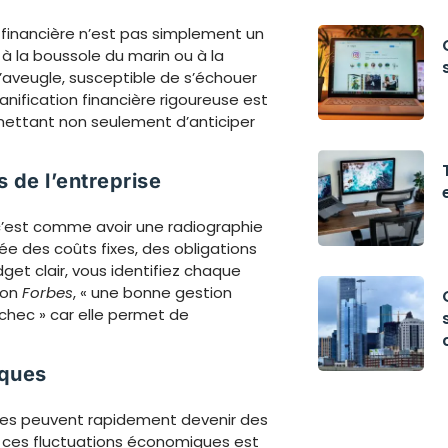
n financière n’est pas simplement un
à la boussole du marin ou à la
 l’aveugle, susceptible de s’échouer
anification financière rigoureuse est
ettant non seulement d’anticiper
 de l’entreprise
 c’est comme avoir une radiographie
ée des coûts fixes, des obligations
get clair, vous identifiez chaque
lon
Forbes
, « une bonne gestion
échec » car elle permet de
iques
bles peuvent rapidement devenir des
r ces fluctuations économiques est