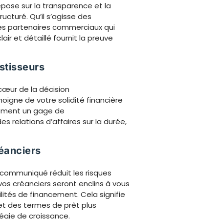
epose sur la transparence et la
ucturé. Qu’il s’agisse des
des partenaires commerciaux qui
ir et détaillé fournit la preuve
stisseurs
 cœur de la décision
oigne de votre solidité financière
lement un gage de
es relations d’affaires sur la durée,
réanciers
n communiqué réduit les risques
 vos créanciers seront enclins à vous
lités de financement. Cela signifie
et des termes de prêt plus
tégie de croissance.