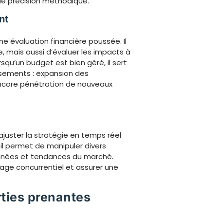
de précision méthodique.
nt
e évaluation financière poussée. Il
e, mais aussi d’évaluer les impacts à
orsqu’un budget est bien géré, il sert
issements : expansion des
ncore pénétration de nouveaux
uster la stratégie en temps réel
 il permet de manipuler divers
onnées et tendances du marché.
tage concurrentiel et assurer une
rties prenantes