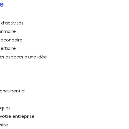
e
 d’activités
primaire
secondaire
ertiaire
nts aspects d’une idée
ncurrentiel
iques
votre entreprise
site