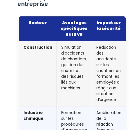
entreprise
Secteur
Avantages
Impact sur
spécifiques
la sécurité
de la VR
Construction
Simulation
Réduction
d’accidents
des
de chantiers,
accidents
gestion des
sur les
chutes et
chantiers en
des risques
formant les
liés aux
employés à
machines
réagir aux
situations
d’urgence
Industrie
Formation
Amélioration
chimique
sur les
de la
procédures
réaction