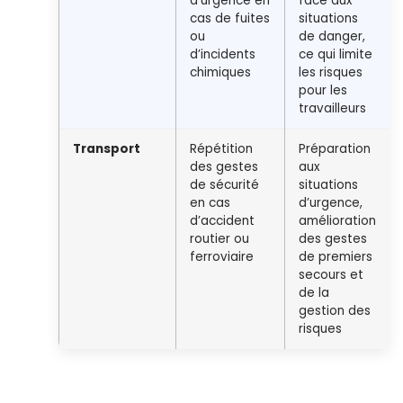
d’urgence en
face aux
cas de fuites
situations
ou
de danger,
d’incidents
ce qui limite
chimiques
les risques
pour les
travailleurs
Transport
Répétition
Préparation
des gestes
aux
de sécurité
situations
en cas
d’urgence,
d’accident
amélioration
routier ou
des gestes
ferroviaire
de premiers
secours et
de la
gestion des
risques