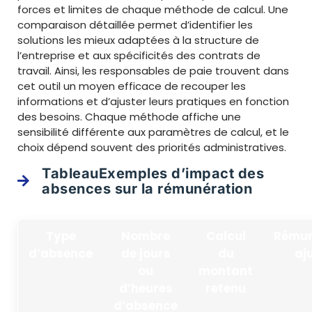
forces et limites de chaque méthode de calcul. Une
comparaison détaillée permet d’identifier les
solutions les mieux adaptées à la structure de
l’entreprise et aux spécificités des contrats de
travail. Ainsi, les responsables de paie trouvent dans
cet outil un moyen efficace de recouper les
informations et d’ajuster leurs pratiques en fonction
des besoins. Chaque méthode affiche une
sensibilité différente aux paramètres de calcul, et le
choix dépend souvent des priorités administratives.
TableauExemples d’impact des
absences sur la rémunération
Type
Nombre
Calcul
Rémun
d’absence
de jours
du
aj
ou
montant
d’heures
retenu
d’absence