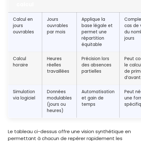
calcul
Calcul en
Jours
Applique la
Comple
jours
ouvrables
base légale et
cas de 
ouvrables
par mois
permet une
du nom
répartition
jours
équitable
Calcul
Heures
Précision lors
Peut co
horaire
réelles
des absences
le calcu
travaillées
partielles
de prim
d’avan
Simulation
Données
Automatisation
Peut né
via logiciel
modulables
et gain de
une for
(jours ou
temps
spécifi
heures)
Le tableau ci-dessus offre une vision synthétique en
permettant à chacun de repérer rapidement les