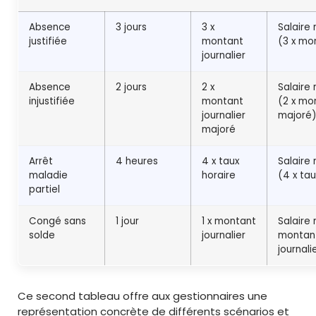
Absence
3 jours
3 x
Salaire
justifiée
montant
(3 x mo
journalier
Absence
2 jours
2 x
Salaire
injustifiée
montant
(2 x mo
journalier
majoré)
majoré
Arrêt
4 heures
4 x taux
Salaire
maladie
horaire
(4 x tau
partiel
Congé sans
1 jour
1 x montant
Salaire
solde
journalier
montan
journali
Ce second tableau offre aux gestionnaires une
représentation concrète de différents scénarios et